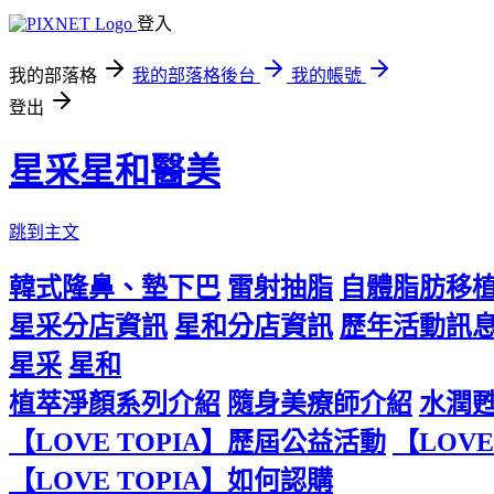
登入
我的部落格
我的部落格後台
我的帳號
登出
星采星和醫美
跳到主文
韓式隆鼻、墊下巴
雷射抽脂
自體脂肪移
星采分店資訊
星和分店資訊
歷年活動訊
星采
星和
植萃淨顏系列介紹
隨身美療師介紹
水潤
【LOVE TOPIA】歷屆公益活動
【LOVE
【LOVE TOPIA】如何認購