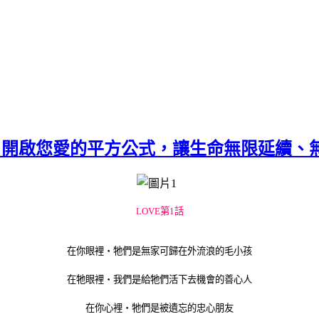
曆認購】開啟您愛的平方公式，讓生命無限延續、
LOVE
第1話
在你眼裡‧牠們是無家可歸在外流浪的毛小孩
在牠眼裡‧我們是給牠們活下去機會的善心人
在你心裡‧牠們是被遺忘的忠心朋友