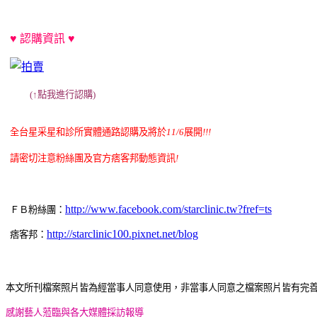
♥ 認購資訊 ♥
(↑點我進行認購)
全台星采星和診所實體通路認購及將於
11/6
展開
!!!
請密切注意粉絲團及官方痞客邦動態資訊
!
http://www.facebook.com/starclinic.tw?fref=ts
ＦＢ粉絲團：
http://starclinic100.pixnet.net/blog
痞客邦：
本文所刊檔案照片皆為經當事人同意使用，非當事人同意之檔案照片皆有完
感謝藝人蒞臨與各大媒體採訪報導