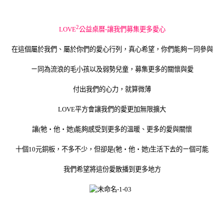
2
LOVE
公益桌曆-讓我們募集更多愛心
在這個屬於我們、屬於你們的愛心行列，真心希望，你們能夠ㄧ同參與
ㄧ同為流浪的毛小孩以及弱勢兒童，募集更多的關懷與愛
付出我們的心力，就算微薄
LOVE
平方會讓我們的愛更加無限擴大
讓
(
牠‧他‧她
)
能夠感受到更多的溫暖、更多的愛與關懷
十個
10
元銅板，不多不少，但卻是
(
牠‧他‧她
)
生活下去的ㄧ個可能
我們希望將這份愛散播到更多地方