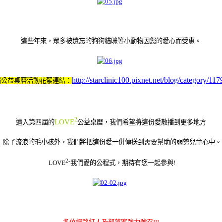
這些年來，眾多被遺忘的狗狗貓咪等小動物因您的愛心而受惠。
http://starclinic100.pixnet.net/blog/category/11
屆公益桌曆活動花絮連結：
2
LOVE
邁入第四屆的
公益桌曆，我們希望將這份愛散播到更多地方
除了流浪的毛小孩外，我們將把這份愛一併傳送到需要幫助的弱勢兒童心中。
2-
LOVE
我們愛的公程式，期待有您一起參與
!