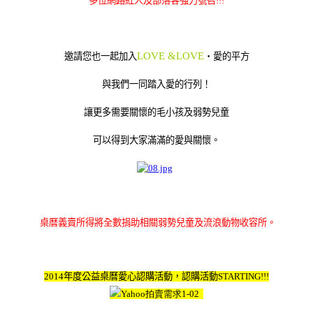
多位網路紅人及部落客強力號召
!!!
LOVE &LOVE
邀請您也一起加入
‧愛的平方
與我們一同踏入愛的行列！
讓更多需要關懷的毛小孩及弱勢兒童
可以得到大家滿滿的愛與關懷。
桌曆義賣所得將全數捐助相關弱勢兒童及流浪動物收容所。
2014
年度公益桌曆愛心認購活動，認購活動
STARTING!!!