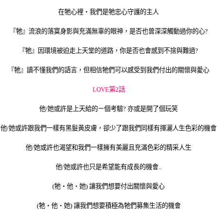
在牠心裡‧我們是牠忠心守護的主人
『牠』流浪的落寞身影與充滿無辜的眼神，是否也曾深深觸動過你的心
?
『牠』因環境被迫走上天堂的道路，你是否也會感到不捨與難過
?
『牠』讀不懂我們的語言，但相信牠們可以感受到我們付出的關懷與愛心
LOVE
第2話
他
/
她或許是上天給的ㄧ個考驗
?
亦或是開了個玩笑
他
/
她或許跟我們一樣有黑髮黃皮膚，卻少了跟我們同樣有揮灑人生色彩的機會
他
/
她或許也渴望和我們一樣擁有美麗且充滿色彩的精采人生
他
/
她或許也只是希望能有成長的機會
..
(
牠‧他‧她
)
讓我們想要付出關懷與愛心
(
牠‧他‧她
)
讓我們想要積極為牠們募集生活的機會