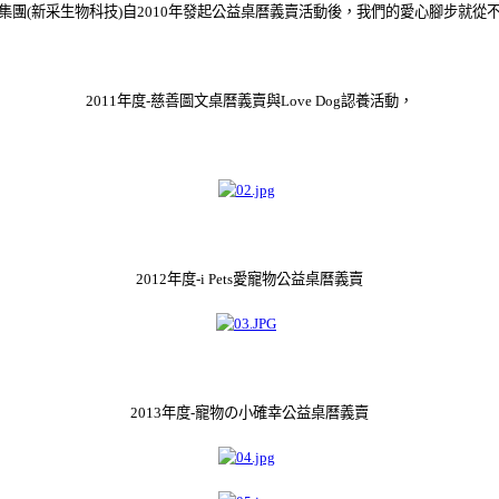
集團
(
新采生物科技
)
自
2010
年發起公益桌曆義賣活動後，我們的愛心腳步就從
2011
年度
-
慈善圖文桌曆義賣與
Love Dog
認養活動，
2012
年度
-i Pets
愛寵物公益桌曆義賣
2013
年度
-
寵物
の
小確幸公益桌曆義賣