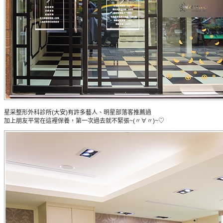
星采整形外科診所(大安)有許多藝人、明星部落客推薦過
加上朋友平常在這裡保養，第一次過去就不緊張~(〃∀〃)~♡