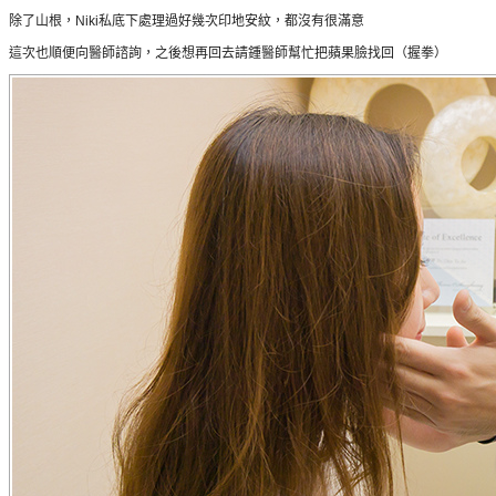
除了山根，Niki私底下處理過好幾次印地安紋，都沒有很滿意
這次也順便向醫師諮詢，之後想再回去請鍾醫師幫忙把蘋果臉找回（握拳）