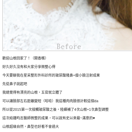
歡迎山根回家了！（開香檳）
好久好久沒有和大家分享微整心得
今天要聊我在星采整形外科診所的玻尿酸隆鼻+瘦小臉注射成果
先從鼻子說起吧
我總覺得有漂亮的山根，五官就立體了
可以讓臉部左右距離變短（哈哈）我這種肉肉臉很計較這個da
所以從2015第一次接觸玻尿酸之後，陸續補了4次山根+1次鼻型調整
這次給鍾昀志醫師微整的成果，可以說有史以來最~滿意的♥
山根超級自然，鼻型也好看不會過大