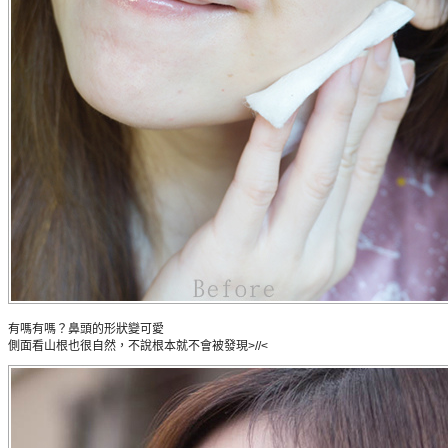
有嗎有嗎？鼻頭的形狀變可愛
側面看山根也很自然，不說根本就不會被發現>//<