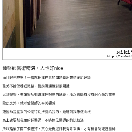
鍾醫師醫術精湛，人也好nice
而且眼光神準！一看就把我在意的問題舉出來然後給建議
醫美不論保養或微整，術前溝通絕對很關鍵
尤其微整，要讓醫師知道我們想要的感覺，所以醫師有沒有耐心聽超重要
除此之外，就考驗醫師的審美觀惹
鍾醫師是星采的公關特別推薦給我的，她聽到我想做山根
馬上說要幫我預約鍾醫師，不過這位醫師的約比較滿
所以延後了兩三個禮拜，真心覺得還好我有乖乖排，才有機會認識鍾醫師