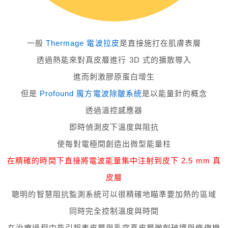
一般
Thermage 電波拉皮
是直接施打在肌膚表層
透過熱能來對真皮層進行 3D 式的擴散導入
進而刺激膠原蛋白增生
但是
Profound 魔方電波除皺系統
是以能量針的概念
透過溫控感應器
即時偵測皮下溫度與阻抗
使每對電極間創造出微型能量柱
在精確的時間下直接將電波能量集中注射到皮下 2.5 mm 真
皮層
聰明的智慧阻抗監測系統可以很精確地瞄準要加熱的區域
同時完全控制溫度與時間
在治療過程中能引起表皮層與乳突真皮層微創破壞與修復機