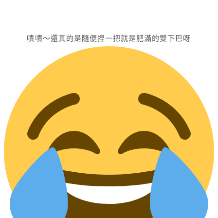
嘖嘖～還真的是隨便捏一把就是肥滿的雙下巴呀