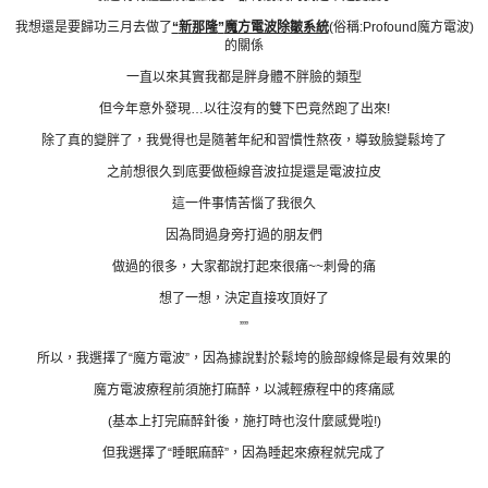
我想還是要歸功三月去做了
“
新那隆
”
魔方電波除皺系統
(俗稱:Profound魔方電波)
的關係
一直以來其實我都是胖身體不胖臉的類型
但今年意外發現…以往沒有的雙下巴竟然跑了出來!
除了真的變胖了，我覺得也是隨著年紀和習慣性熬夜，導致臉變鬆垮了
之前想很久到底要做極線音波拉提還是電波拉皮
這一件事情苦惱了我很久
因為問過身旁打過的朋友們
做過的很多，大家都說打起來很痛~~刺骨的痛
想了一想，決定直接攻頂好了
””
所以，我選擇了“魔方電波”，因為據說對於鬆垮的臉部線條是最有效果的
魔方電波療程前須施打麻醉，以減輕療程中的疼痛感
(基本上打完麻醉針後，施打時也沒什麼感覺啦!)
但我選擇了“睡眠麻醉”，因為睡起來療程就完成了