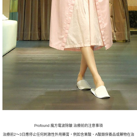
Profound 魔方電波除皺 治療前的注意事項
治療前2～3日應停止任何刺激性外用藥膏，例如含果酸、A酸類保養品或藥物在治