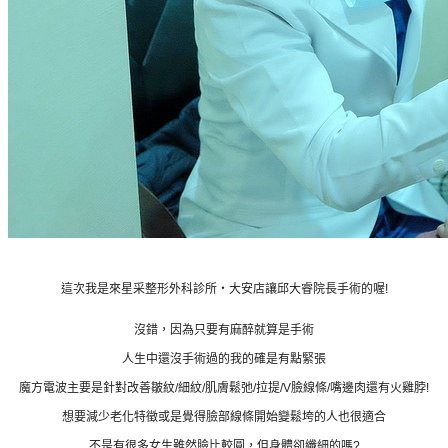
這次我是來星采整形外科診所‧大安店讓邱大睿院長手術的喔!
沒錯，因為只要有麻醉就算是手術
人生中還沒手術過的我的確是有點緊張
魔方電波主要是針對改善皺紋/細紋/肌膚鬆弛/拉提/V臉線條/嘴邊肉還有火雞脖!
想要減少老化特徵或是覺得臉部線條開始變鬆垮的人也很適合
不是有很多女生雖然臉比較圓，但身體卻纖細的嗎?