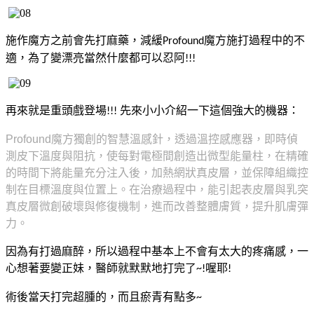
施作魔方之前會先打麻藥，減緩
魔方施打過程中的不
Profound
適，為了變漂亮當然什麼都可以忍阿
!!!
再來就是重頭戲登場
先來小小介紹一下這個強大的機器：
!!!
Profound
魔方獨創的智慧溫感針，透過溫控感應器，即時偵
測皮下溫度與阻抗，使每對電極間創造出微型能量柱，在精確
的時間下將能量充分注入後，加熱網狀真皮層，並保障組織控
制在目標溫度與位置上。在治療過程中，能引起表皮層與乳突
真皮層微創破壞與修復機制，進而改善整體膚質，提升肌膚彈
力。
因為有打過麻醉，所以過程中基本上不會有太大的疼痛感，一
心想著要變正妹，醫師就默默地打完了
喔耶
~!
!
術後當天打完超腫的，而且瘀青有點多
~