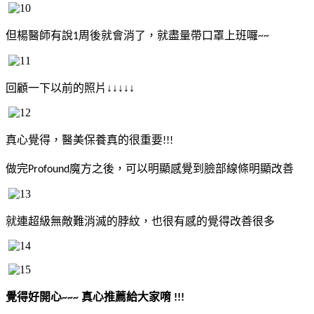
但楊醫師有說
周後就會消了，就盡量帶口罩上班囉
1
~~
回顧一下以前的照片↓↓↓↓↓
真心覺得，醫美保養真的很重要
!!!
做完
魔方之後，可以明顯感覺到臉部線條明顯改善
Profound
就連超級無敵難消滅的脖紋，也很有感的覺得改善很多
覺得好開心
真心推薦給大家唷
~~~
!!!