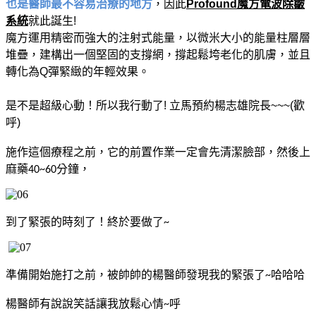
也是醫師最不容易治療的地方
，因此
Profound
魔方電波除皺
系統
就此誕生
!
魔方運用精密而強大的注射式能量，以微米大小的能量柱層層
堆疊，建構出一個堅固的支撐網，撐起鬆垮老化的肌膚，並且
轉化為
Q
彈緊緻的年輕效果。
是不是超級心動！所以我行動了
!
立馬預約楊志雄院長
~~~(
歡
呼
)
施作這個療程之前，它的前置作業一定會先清潔臉部，然後上
麻藥
分鐘，
40~60
到了緊張的時刻了！終於要做了
~
準備開始施打之前，被帥帥的楊醫師發現我的緊張了
哈哈哈
~
楊醫師有說說笑話讓我放鬆心情
呼
~