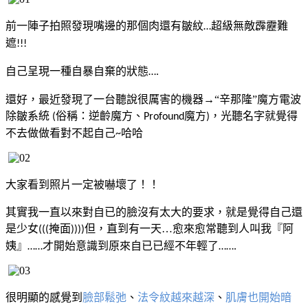
前一陣子拍照發現嘴邊的那個肉還有皺紋
超級無敵霹靂難
…
遮
!!!
自己呈現一種自暴自棄的狀態
….
還好，最近發現了一台聽說很厲害的機器→“辛那隆”魔方電波
除皺系統
俗稱：逆齡魔方、
魔方
，光聽名字就覺得
(
Profound
)
不去做做看對不起自己
哈哈
~
大家看到照片一定被嚇壞了！！
其實我一直以來對自已的臉沒有太大的要求，就是覺得自己還
是少女
掩面
但，直到有一天…愈來愈常聽到人叫我『阿
(((
))))
姨』
才開始意識到原來自已已經不年輕了
……
…….
很明顯的感覺到
臉部鬆弛
、
法令紋越來越深
、
肌膚也開始暗