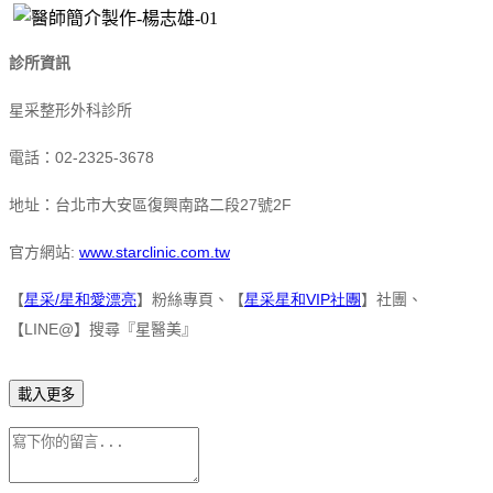
診所資訊
星采整形外科診所
02-2325-3678
電話：
27
2F
地址：台北市大安區復興南路二段
號
:
www.starclinic.com.tw
官方網站
/
VIP
【
星采
星和愛漂亮
】粉絲專頁、【
星采星和
社團
】社團、
LINE@
【
】搜尋『星醫美』
載入更多