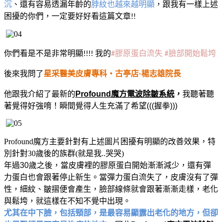
沉
、還有容易透漏年齡的
脖紋也越來越明顯
，跟我有一樣上述
困擾的你們，一定要好好看這篇文章
!!
你們看是不是非常明顯
我的
膠原蛋白流失
臉部開始鬆垮
!!!!
#
#
後來我問了
星采醫美皮膚專科‧古亭店
楊志雄院長
-
他跟我介紹了最新的
Profound
魔方電波除皺系統
，
我聽著聽
著覺得好強唷！瞬間覺得人生充滿了希望
(((
握拳
)))
Profound魔方主要針對有上述圖片困擾有明顯的改善效果，特
別針對30歲後的族群(就是我..哭哭)
年過
30
歲之後，當皮膚裡的膠原蛋白開始漸漸減少，還有彈
力蛋白也會跟著停止新生。當彈力蛋白流失了，皮膚沒有了彈
性，細紋、皺摺便會產生，臉部線條就會跟著漸漸走樣，老化
與鬆垮，就這樣在不知不覺中出現。
尤其在中下臉，包括頸部，是最容易顯露出老化的地方，但卻