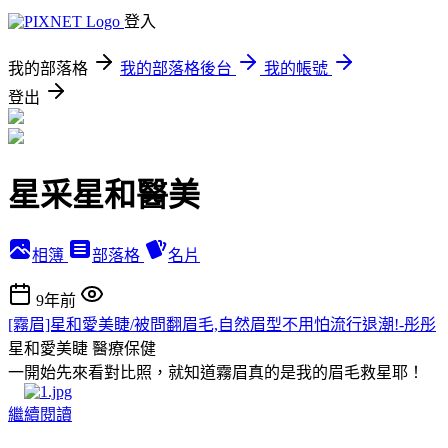
登入
我的部落格
我的部落格後台
我的帳號
登出
星采星和醫美
相簿
部落格
名片
9年前
[霧眉]星和愛美睫/被問翻眉毛,自然眉型不用怕流行退潮!-彤彤
星和愛美睫
醫療保健
一開始先來看對比照，就知道霧眉真的是我的眉毛救星耶！
繼續閱讀