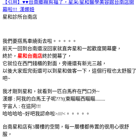
【引用】♥♥台南鄉親有福了，星采/星和醫學美容館台南店開
幕啦!!!_漢娜妞
星和診所台南店
我們要撘馬車繞街去啦。。。。。
前天一回到台南還沒回家就直奔星和一起歡度開幕慶，
終於，
星和台南店
終於開幕了，
它就位在西門錢櫃的對面，旁邊還有新光三越，
以後大家逛完街還可以到星和做客一下，這個行程也太舒服了
吧
~
我才剛到星和，就看到一匹白馬杵在門口外~
漢娜 : 阿我的白馬王子呢???((東瞄瞄西瞄瞄........
宇宙人 : 在這阿!!!
哈哈哈哈~好吧我認命啦>////<。。。。。
台南星和店有3層樓的空間，每一層樓都佈置的很用心很舒
服，