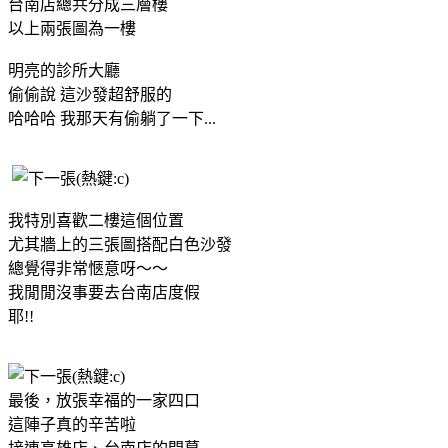
台南店總共分成三層樓
以上兩張圖為一樓
明亮的診所大廳
偷偷說 這沙發超舒服的
哈哈哈 我那天有偷躺了一下...
我特別喜歡二樓這個位置
尤其牆上的三張圖搭配白色沙發
總覺得非常愜意呀～～
我閒閒沒事要去台南店度假
耶!!
最後，放張幸福的一家四口
這陣子真的辛苦啦