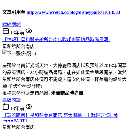
文章引用至
http://www.wretch.cc/blog/disneypark/11014533
繼續閱讀
13年前
【情報】星和醫美診所台南店吹起米蘭精品時尚風囉!
星和診所台南店
座落於台南新光新天地、大億麗緻酒店以及預計於2013年開幕
的晶英酒店、24小時誠品書局，能在如此黃金地段開業，當然
星和診所台南店裝潢可不馬虎，這次的裝潢一樣美麗的設計大
師-
子犬
全盤設計唷!
風格當然也要走精品風-
米蘭精品時尚風
繼續閱讀
13年前
【眾所矚目】星和醫美台南店 盛大開幕！！就是要“玩”美
~♥♥♥PART1
星和診所台南店