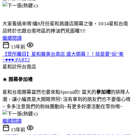
大家看過來唷!繼8月份星和高雄店開幕之後，10/14星和台南
店終於也跟台南地區的捧油們見面囉!!!!
繼續閱讀
13年前
【眾所矚目】星和醫美台南店 盛大開幕！！就是要“玩”美
~♥♥♥ PART2
星和診所台南店
★
開幕參加禮
星和台南開幕當然也要來點Special的! 當天的
參加禮
的排隊人
潮，讓小編真是大開眼界阿! 沒有拿到的朋友們也不要傷心唷
~ 多多注意我們的粉絲團動向~有更多好康活動在等你唷~
繼續閱讀
13年前