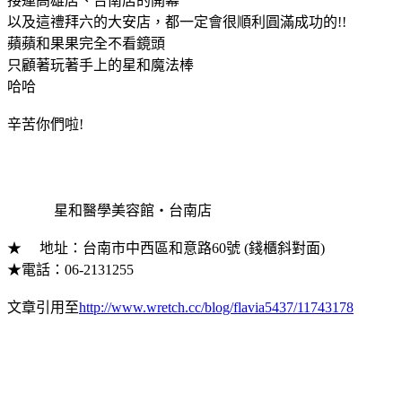
接連高雄店、台南店的開幕
以及這禮拜六的大安店，都一定會很順利圓滿成功的!!
蘋蘋和果果完全不看鏡頭
只顧著玩著手上的星和魔法棒
哈哈
辛苦你們啦!
星和醫學美容館‧台南店
★ 地址：台南市中西區和意路60號 (錢櫃斜對面)
★電話：06-2131255
文章引用至
http://www.wretch.cc/blog/flavia5437/11743178