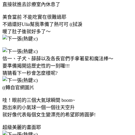
直接就進去診療室內休息了
美食當前 不能吃實在很難過耶
不過還好Ulia幫我準備了熱可可 ((拭淚
暖了肚子後就好多了～
信一、子犬、薛薛以及各長官們手拿著星和魔法棒～
要準備揭開這歷史性的一刻囉!!!
猜猜看下一秒會怎麼樣呢?
((轉自官網圖片
哇！眼前的三個大氣球瞬間 boom~
跑出來的小氣球一個一個往天空升
就好像代表每個女生變漂亮的希望即將圓夢!
超級美麗的畫面耶