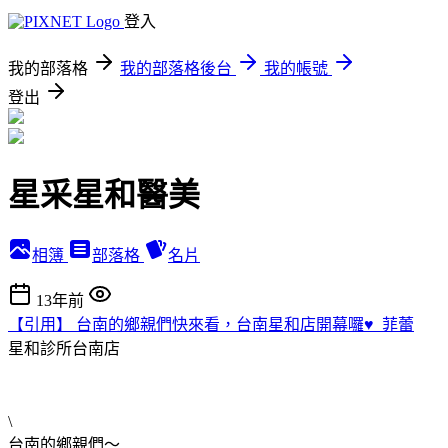
登入
我的部落格
我的部落格後台
我的帳號
登出
星采星和醫美
相簿
部落格
名片
13年前
【引用】 台南的鄉親們快來看，台南星和店開幕囉♥_菲蕾
星和診所台南店
\
台南的鄉親們～