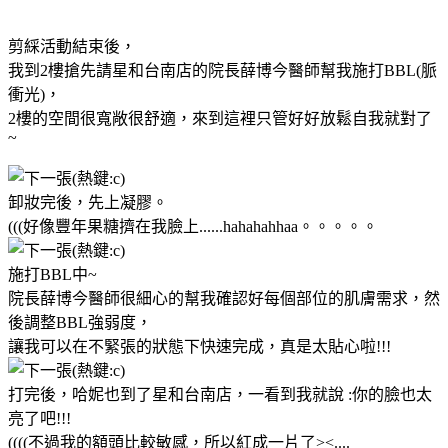
剪綵活動結束後，
我到2樓搶先請星和台南店的院長薛博今醫師幫我施打BBL(脈
衝光)，
2樓的空間很寬敞很舒適，來到這裡只管好好放鬆自我就對了
~
卸妝完後，先上凝膠。
(((好像豐年果糖擠在我臉上......hahahahhaa
。。。。。
施打BBL中~
院長薛博今醫師很細心的幫我確認好每個部位的肌膚需求，然
後調整BBL強弱度，
讓我可以在不緊張的狀態下快速完成，真是太貼心啦
!!!
打完後，哈妮也到了星和台南店，一看到我就說 :你的臉也太
亮了吧!!!
((((不過我的額頭比較敏感，所以紅成一片了><....