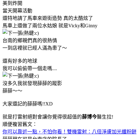
美到炸開
當天開幕活動
還特地請了馬車來遊街造勢 真的太酷炫了
馬車上還做了兩位水姑娘 就是Vicky和Ginny
台南的鄉親們真的很熱情
一到店裡就已經人滿為患了～
還有好多的地球
我可以偷偷帶一個走嗎....
沒多久我就發現薛薛的蹤影
薛薛～～
大家還記的薛薛嗎!!XD
就是打雷射絕對會讓你覺得很超值的
薛博今
醫生拉!
順便複習舊文：
你可以靠近一點，不怕你看！雙機雷射：八倍淨膚加光纖粉餅