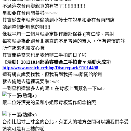
不過這次台南鄉親真的有福了!!!!!!!!!!!!!!!
星和要在台南開幕啦~~~~~
其實從去年就有偷偷聽到小護士在說星和要在台南開店
聽到整個超興奮的呀!!!!
像我平均一二個月就要定期作臉部保養 ((杏仁酸、雷射
每次就要為此跑台北還真的不是普通的累人 ，但有習慣的診
所作起來也較安心嘛
其實開幕當天也是我們辦二手拍的日子啦
【活動】20121014部落客聯合二手拍賣 ♥ 活動大成功
http://www.wretch.cc/blog/Disneypark/11014498
還有網友說要找我，但我看到我搭taxi離開哈哈哈
就去偷跑去這裡玩耍啦 >///<
一到星和還蠻多人的呢!!! 在背板上面簽名一下haha
跟二位好漂亮的星和小姐跟背板留作紀念拍照
台南比起寸土寸金的台北，有更大的地方空間可以讓我們享受
這次可是有三樓的呢