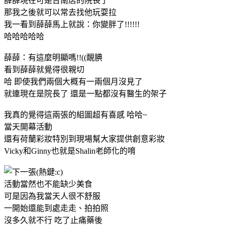
薛薛現在可是台南店的院長了
那我之後就可以常去找他玩耍拉
我一看到薛薛馬上就說：你變胖了!!!!!!
哈哈哈哈哈
薛薛：有這麼明顯嗎!!((靦腆
看到薛薛就覺得很親切
哈 即使我們兩個大概有一兩個月沒見了
就連現在是院長了 還是一點都沒有醫生的架子
我真的覺得這兩張的組圖超有喜感 哈哈~
當天開幕活動
還有荷蘭彩妝特別到現場幫大家提供創意彩妝
Vicky和Ginny也就是Shalin老師化的唷
活動當然也不能缺少美食
可是因為我當天人很不舒服
一開始還能到處走走、拍拍照
沒多久就不行 吃了止痛藥後