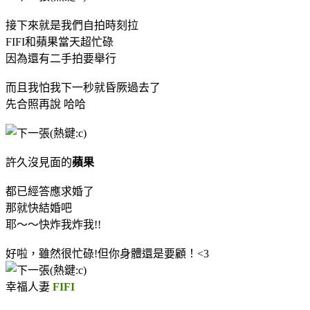
接下來就是我們自拍時刻拉
FIFI和蘋果當天超忙碌
因為還有二手拍要舉行
而且我怕我下一秒就昏厥過去了
先合照再說 哈哈
許久沒見面的
蘋果
都已經答應求婚了
那就快結婚吧
耶～～快炸我炸我!!
好啦，雖然很忙碌!但你身體還是要顧！<3
幸福人妻
FIFI