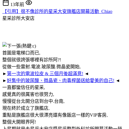
13年前
【引用】很不像診所的星采大安旗艦店開幕活動_Chiao
星采診所大安店
首圖是電梯口而已,
整個就很誇張哪裡有診所阿?!
從做一些雷射.電波.玻尿酸.微晶瓷開始,
►
第一次的電波拉皮 & 三個月後超滿意!
◄
►
好集中的玻尿酸、微晶瓷、肉毒桿菌送給愛美的自己!
◄
一直都蠻信任的星采,
感覺真的很厲害也很努力,
慢慢從台北開分店到台中.台南,
現在終於成立了旗艦店,
重點是旗艦店很大很漂亮還有像飯店一樣的VIP客房,
整個大開眼界阿!
上星期就是去星采大安店暨星采整型外科診所開幕活動一趟,