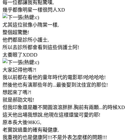
每一位都讓我有點驚嘆,
幾乎都像明星一樣很閃人XD
尤其這位就像小隋棠一樣,
整個超驚艷!
他們都是診所小護士,
所以去診所都會看到這些俏護士阿!
太養眼了XDDD
大家記得他嗎?!
我以前都在看他的童年時代的電影耶!哈哈哈哈!
然後他也有演那些年的...最後娶到沈佳宜的那位!
想起來了嗎?!
就是郝劭文啦!
但我印象還是離不開圓滾滾胖胖.胸前有兩顆...的時候XD
這天他出場我想說,他現在這樣還蠻可愛的耶!
原本長大後98KG,
老實說過重的確有礙健康,
我重視的也是健康阿!!!不是外表怎麼樣的問題!!!