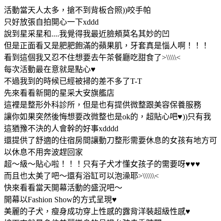
活動當天人太多，搶不到背板合照))咬手帕
只好放張自拍開心一下xddd
說到星采星和....我覺得我最近臉頰莫名其妙的凹
但是正面看又是肥肥飽滿的蘋果肌，牙套真是惱人啊！！！
看到這個我又忍不住想要去午茶餐廳吃甜食了>\\\\\<
每次活動最在意就是點心♥
不過我到的時候已經被掃的差不多了T-T
先來看看新開的星采大安旗艦店
這裡是整形外科診所，但是也有提供微整跟美容保養服務
讓你如果突然後悔想要改微整也是ok的，超貼心吧♥))只有我
這猶豫不決的人會幹的好事xdddd
還提供了舒適的住宿房間讓動刀整形需要休息的女孩有地方可
以休息不用奔波趕回家
超～級～貼心啦！！！只有子犬才懂女孩子的需要呀♥♥♥
而且也太美了吧～還有浴缸可以泡澡耶>\\\\\\<
快來看看當天開幕活動的盛況吧～
開幕以Fashion Show的方式呈現♥
美麗的子犬，瘦身成功穿上性感的露背洋裝超級性感♥