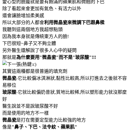
愛心型的臉龐就是要有飽滿的蘋果肌和微翹的下巴
除了看起來會更加有氣色、有活力以外
還會讓臉增加柔美感
所以大部分的人都會
利用微晶瓷來微調下巴跟鼻樑
我聽到這兩個地方我超想點頭
因為我本身就是傳統東方人的臉!
下巴很短~鼻子又不夠立體
另外醫生還解說了很多人心中的疑問
那就是
為什麼要用"微晶瓷"而不是"玻尿酸"!!!
其實這兩種都是很普遍的填充劑
微晶瓷
-它比較偏冰淇淋狀,黏性比較高,所以打進去之後就不容
易移位
玻尿酸
-它就比較偏奶昔狀,質地比較稀,所以塑形能力就沒那麼
好
醫生說並不是說玻尿酸不好
而是使用的地方不一樣
微晶瓷
是打在需要定型能力比較強的地方
像是
"鼻子、下巴、法令紋、蘋果肌"