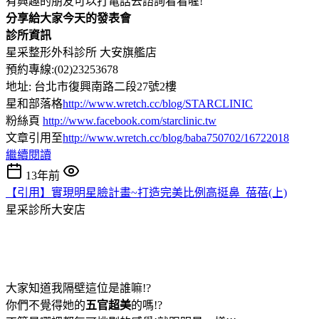
有興趣的朋友可以打電話去諮詢看看喔!
分享給大家今天的發表會
診所資訊
星采整形外科診所 大安旗艦店
預約專線:(02)23253678
地址: 台北市復興南路二段27號2樓
星和部落格
http://www.wretch.cc/blog/STARCLINIC
粉絲頁
http://www.facebook.com/starclinic.tw
文章引用至
http://www.wretch.cc/blog/baba750702/16722018
繼續閱讀
13年前
【引用】實現明星臉計畫~打造完美比例高挺鼻_蓓蓓(上)
星采診所大安店
大家知道我隔壁這位是誰嘛!?
你們不覺得她的
五官超美
的嗎!?