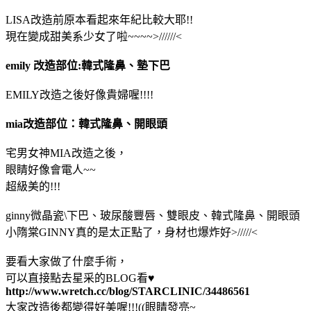
LISA改造前原本看起來年紀比較大耶!!
現在變成甜美系少女了啦~~~~>//////<
emily 改造部位:韓式隆鼻、墊下巴
EMILY改造之後好像貴婦喔!!!!
mia改造部位：韓式隆鼻、開眼頭
宅男女神MIA改造之後，
眼睛好像會電人~~
超級美的!!!
ginny微晶瓷\下巴、玻尿酸豐唇、雙眼皮、韓式隆鼻、開眼頭
小隋棠GINNY真的是太正點了，身材也爆炸好>/////<
要看大家做了什麼手術，
可以直接點去星采的BLOG看♥
http://www.wretch.cc/blog/STARCLINIC/34486561
大家改造後都變得好美喔!!!((眼睛發亮~