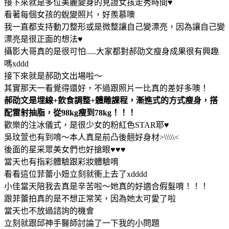
接下來就是多位美麗變身的見證女孩走秀時間♥
看著每個女孩的蛻變照片，好羨慕噢
我一直都支持動刀整形或是微整讓自己變漂亮，因為讓自己變
漂亮是很正面的想法♥
攝影大哥真的是很可怕.....大家都對郝劭文瘦身成果很有興趣
嗎xddd
接下來就是郝劭文出場啦～
其實那天一看覺得還好，不過跟照片一比真的差好多噢！
郝劭文是埋線+飲食調整+體雕課程，漸進式的方式瘦身，搭
配雷射抽脂，從98kg瘦到78kg！！！
歡樂的注冰儀式，是很少女的粉紅色STAR耶♥
吳玟萱也有到唷～本人真是前凸後翹好身材>\\\\\<
後面的星采眾美女們也好搶眼♥♥♥
當天也有指彩體驗跟彩妝體驗唷
看看這位菲蕾小妞立刻就衝上去了xdddd
小佳當天陪我去真是辛苦啦～她真的好適合假髮唷！！！
跟菲蕾拍真的是不想正常笑，因為她太可愛了啦
當天也不放過諮詢的機會
立刻就跟邱神手醫師討論了一下我的小問題