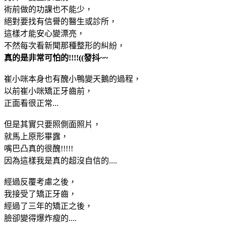
術前做的功課也不能少，
絕對要找有信譽的醫生或診所，
這樣才能安心變漂亮，
不然每次看新聞那種整形的糾紛，
真的是非常可怕的!!!!((發抖~~
崔小咪本身也有醜小鴨變天鵝的過程，
以前崔小咪矯正牙齒前，
正面看很正常...
但是其實只要照側面照片，
就馬上原形畢露，
嘴巴凸真的很醜!!!!!
因為這樣我是真的超沒自信的....
經過反覆考慮之後，
我接受了矯正牙齒，
經過了三年的矯正之後，
臉卻變得爆炸瘦的....