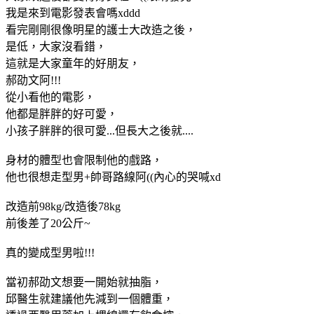
我是來到電影發表會嗎xddd
看完剛剛很像明星的護士大改造之後，
是低，大家沒看錯，
這就是大家童年的好朋友，
郝劭文阿!!!
從小看他的電影，
他都是胖胖的好可愛，
小孩子胖胖的很可愛...但長大之後就....
身材的體型也會限制他的戲路，
他也很想走型男+帥哥路線阿((內心的哭喊xd
改造前98kg/改造後78kg
前後差了20公斤~
真的變成型男啦!!!
當初郝劭文想要一開始就抽脂，
邱醫生就建議他先減到一個體重，