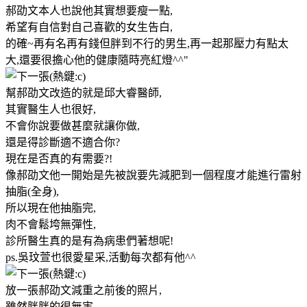
郝劭文本人也說他其實想要瘦一點,
希望有自信對自己喜歡的女生告白,
的確~再有名再有錢但胖到不行的男生,再一起那壓力有點太
大,還要很擔心他的健康隨時亮紅燈^^"
幫郝劭文改造的就是邱大睿醫師,
其實醫生人也很好,
不會你說要做甚麼就讓你做,
還是得診斷適不適合你?
現在是否真的有需要?!
像郝劭文他一開始是先被說要先減肥到一個程度才能進行雷射
抽脂(全身),
所以現在他抽脂完,
肉不會鬆垮無彈性,
診所醫生真的是有為病患們著想呢!
ps.吳玟萱也很愛星采,活動每次都有他^^
放一張郝劭文減重之前後的照片,
雖然胖胖的很無害,