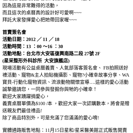
因為這是非常難得的活動，
而且這次的桌曆真的設計好可愛啊~~~
拜託大家發揮愛心把她帶回家喔~~~
首賣簽名會
活動日期：2012 ／ 11 ／ 18
活動時間：13 ：00 ～16 ：30
活動地點：台北市大安區復興南路二段 27號 2F
(星采整形外科診所 大安旗艦店)
現場活動有公益桌曆義賣、人氣部落客簽名會、 FB拍照送好
禮活動、寵物&主人拍貼機攝影、寵物?小確幸故事分享、WA
寶貝-行動化寵物資訊、流浪動物關懷宣導….這樣的愛心活動
誠摯邀請您，一同參與發掘你與牠的小確幸！
歡迎大家踴躍捐愛心，
義賣桌曆單價為$100 /本 ，歡迎大家一次認購數本，將會是贈
送親友們最佳禮品!
除了商品特別外，可是充滿了您滿滿的愛心唷!
實體通路販售地點：11月15日星和/星采醫美館正式販售開賣