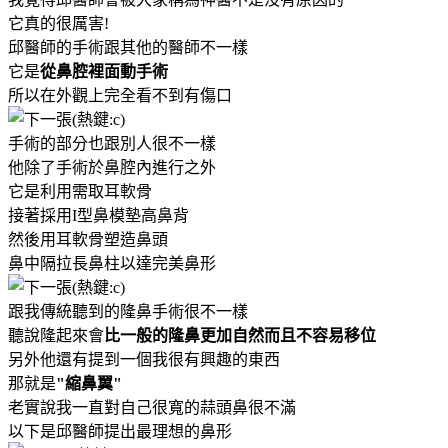
它真的很厲害!
邱醫師的手術跟其他的醫師不一樣
它是
從鼻腔裡面動手術
所以在外觀上完全看不到有傷口
手術的部分也跟別人很不一樣
他除了手術於鼻腔內進行之外
它是利用需取耳軟骨
接著採用I型鼻模墊高鼻背
然後用耳軟骨塑造鼻頭
鼻中隔拉長鼻柱以達完美鼻形
跟我傳統聽到的隆鼻手術很不一樣
聽說隆起來會
比一般的隆鼻更加自然而且不容易移位
另外他還有提到一個我很有興趣的東西
那就是
"縮鼻翼"
老實說我一直對自己很寬的蒜頭鼻很不滿
以下是邱醫師提出最理想的鼻形