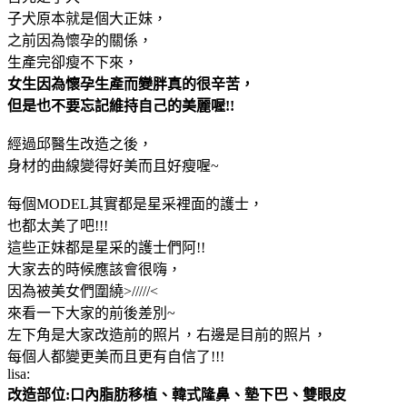
子犬原本就是個大正妹，
之前因為懷孕的關係，
生產完卻瘦不下來，
女生因為懷孕生產而變胖真的很辛苦，
但是也不要忘記維持自己的美麗喔!!
經過邱醫生改造之後，
身材的曲線變得好美而且好瘦喔~
每個MODEL其實都是星采裡面的護士，
也都太美了吧!!!
這些正妹都是星采的護士們阿!!
大家去的時候應該會很嗨，
因為被美女們圍繞>/////<
來看一下大家的前後差別~
左下角是大家改造前的照片，右邊是目前的照片，
每個人都變更美而且更有自信了!!!
lisa:
改造部位:口內脂肪移植、韓式隆鼻、墊下巴、雙眼皮