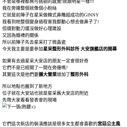
不管是哪裡都無可挑剔的感覺!就跟明星一樣!!!
我在旁邊整個就像個小粉絲
它就是前陣子在星采做韓式鼻雕超成功的GINNY
我看到她整個變身過程害我都動心想去做鼻子了!
但還對動刀還沒做好心理建設
又因為婚禮的關係
所以前陣子先去星采打了微晶瓷
今天我主要是要參加
星采整形外科診所 大安旗艦店的開幕
如果有去過星采大安店的朋友一定會很好奇
它們不是已經開了一間在旁邊嗎?
其實這次是他們要
擴大營業
增加了
整形外科
所以地點也搬到了新地方
位子就在大安站也就是星采舊大安店的附近
先帶大家看看發表會的現場
它們這次新店的裝潢應該是很多女生都會喜歡的
宮廷公主風