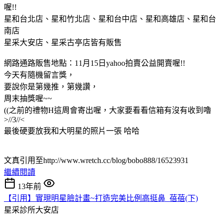
喔!!
星和台北店、星和竹北店、星和台中店、星和高雄店、星和台
南店
星采大安店、星采古亭店皆有販售
網路通路販售地點：11月15日yahoo拍賣公益開賣喔!!
今天有隨機留言獎，
要說你是第幾推，第幾讚，
周末抽獎喔~~
((之前的禮物H這周會寄出喔，大家要看看信箱有沒有收到嚕
>//3//<
最後硬要放我和大明星的照片一張 哈哈
文真引用至http://www.wretch.cc/blog/bobo888/16523931
繼續閱讀
13年前
【引用】實現明星臉計畫~打造完美比例高挺鼻_蓓蓓(下)
星采診所大安店