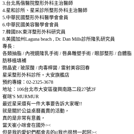
3.台北馬偕醫院整形外科主治醫師
4.星和診所、星采診所整形外科主治醫師
5.中華民國整形外科醫學會會員
6.中華民國美容醫學會會員
7.韓國BK東洋整形外科研究員
8.美國加州Laguna beach , Dr. Dan Mills診所隆乳研究員
專長 :
各類抽脂 / 內視鏡隆乳手術 / 唇鼻雕塑手術 / 眼部整形 / 自體脂
肪移植填補
微晶瓷 / 玻尿酸 / 肉毒桿菌 / 雷射美容回春
星采整形外科診所‧大安旗艦店
預約專線：02-2325-3678
地址：106台北市大安區復興南路二段27號2F
崔咪'S MURMUR
最近星采還有一件大事要告訴大家喔!!
就是關於公益桌曆義賣的活動，
真的是非常有意義，
當天崔小咪會在國外><
但是我的愛妃們都會去的((我也很想一起阿><