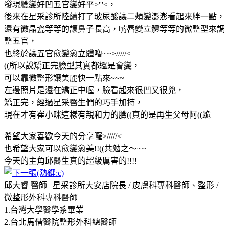
發現臉變好凹五官變好平>'''<，
後來在星采診所陸續打了玻尿酸讓二頰變澎澎看起來胖一點，
還有微晶瓷等等的讓鼻子長高，嘴唇變立體等等的微整型來調
整五官，
也終於讓五官愈變愈立體嚕~~>/////<
((所以說矯正完臉型其實都還是會變，
可以靠微整形讓美麗快一點來~~~
左邊照片是還在矯正中喔，臉看起來很凹又很兇，
矯正完，經過星采醫生們的巧手加持，
現在才有崔小咪這樣有親和力的臉((真的是再生父母阿((跪
希望大家喜歡今天的分享囉>/////<
也希望大家可以愈變愈美!!((共勉之～~~
今天的主角邱醫生真的超級厲害的!!!!
邱大睿 醫師 | 星采診所大安店院長 / 皮膚科專科醫師、整形 /
微整形外科專科醫師
1.台灣大學醫學系畢業
2.台北馬偕醫院整形外科總醫師