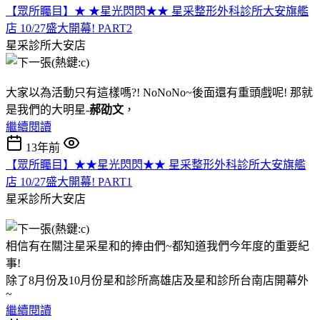
【眾所矚目】★ ★星光閃閃★★ 星采整形外科診所大安旗艦
店 10/27盛大開幕! PART2
星采診所大安店
大家以為活動只有這樣嗎?! NoNoNo~後面還有重頭戲呢! 那就
是我們的大明星-
郝劭文
，
繼續閱讀
13年前
【眾所矚目】★★星光閃閃★★ 星采整形外科診所大安旗艦
店 10/27盛大開幕! PART1
星采診所大安店
相信有在關注星采星和的捧由們~都知道我們今年度的重要紀
事!
除了8月份及10月份星和診所高雄店及星和診所台南店開幕外
~
繼續閱讀