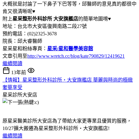
大概就是討論了一下鼻子下巴等等，邱醫師的意見真的都很中
肯又很清晰呢♥
附上
星采整形外科診所 大安旗艦店
的簡單地圖唷♥
地址：台北市大安區復興南路二段27號
預約電話：(02)2325-3678
院長：邱大睿醫師
星采星和粉絲專頁：
星采/星和醫學美容館
文章引用至
http://www.wretch.cc/blog/kate790829/12419621
繼續閱讀
13年前
【情報】星采整形外科診所‧大安旗艦店 華麗與時尚的極緻
奢華享受
星采診所大安店
原星采醫美診所大安店為了帶給大家更專業且優質的服務，
10/27擴大搬遷為星采整形外科診所‧大安旗艦店!
繼續閱讀