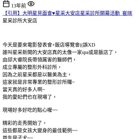
13年前
【引用】大明星見面會♥星采大安店星采診所開幕活動_崔咪
星采診所大安店
今天是要來電影發表會+飯店導覽會((誤XD
誰叫星采新開的大安店真的太像一家spa或是飯店了，
由邱大睿院長帶領厲害的醫師們，
成立專屬的整形外科診所，
因為之前星采都是以醫美為主，
這家就是非常專業的整形診所囉~
當天真的好多人啊~
我的愛妃們也在現場了，
現場好多好吃的點心喔~~
精彩的走秀開始了，
這些都是女孩大變身的最佳範例~~
首先是子犬~~