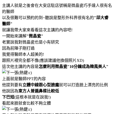
主講人就是之後會在大安店駐店號稱是微晶瓷巧手達人很有名
的醫師
以及很難可以預約的到~聽說是整形外科界很有名的
"邱大睿
醫師"
就讓我帶大家來看看這次主講的內容吧!
一開始來講解
"微晶瓷"
老實說我對微晶瓷也是小有研究
因為前陣子剛打過
我覺得醫師本人超美的!
跟照片裡完全都不像(應該建議他換個照片XD)
這次他主講的內容是
怎麼利用微晶瓷"10分鐘成為韓風美人"
上面就是醫師PPT的內容
他提到要有
立體中線跟心型臉龐
就可以打造臉上漂亮的比例
他說因為
東方人普遍鼻樑比較低
下巴短
(這根本就是在說我!)
看起來臉就會比較不夠立體