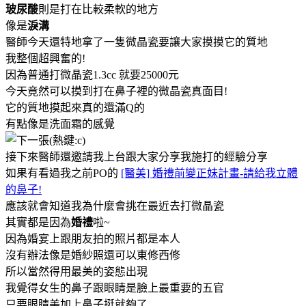
玻尿酸
則是打在比較柔軟的地方
像是
淚溝
醫師今天還特地拿了一隻微晶瓷要讓大家摸摸它的質地
我整個超興奮的!
因為普通打微晶瓷1.3cc 就要25000元
今天竟然可以摸到打在鼻子裡的微晶瓷真面目!
它的質地摸起來真的還滿Q的
有點像是洗面霜的感覺
接下來醫師還邀請我上台跟大家分享我施打的經驗分享
如果有看過我之前PO的
[醫美] 婚禮前變正妹計畫-請給我立體
的鼻子!
應該就會知道我為什麼會挑在最近去打微晶瓷
其實都是因為
婚禮
啦~
因為婚宴上跟朋友拍的照片都是本人
沒有辦法像是婚紗照還可以東修西修
所以當然得用最美的姿態出現
我覺得女生的鼻子跟眼睛是臉上最重要的五官
只要眼睛美加上鼻子挺就夠了