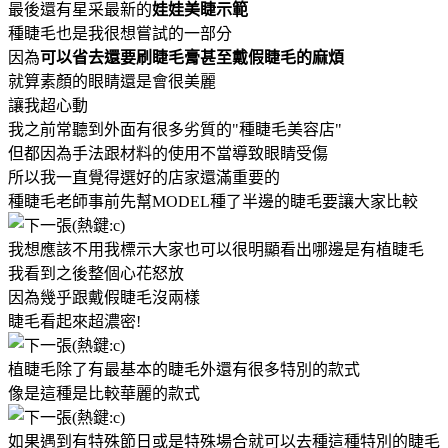
最後還有星采最新的
娃娃美睫示範
種睫毛也是我很想嘗試的一部分
因為
可以省去還要刷睫毛膏甚至戴假睫毛的麻煩
就算素顏的眼睛還是會很美麗
讓我超心動
我之前常聽到外面有很多劣質的"種睫毛美容店"
但都因為手法跟材料的使用不當導致眼睛受傷
所以我一直覺得選好的店家還滿重要的
種睫毛老師事前先幫MODEL種了半邊的睫毛要讓大家比較
我想應該不用我標示大家也可以很明顯看出哪邊是有植睫毛
我看到之後整個心花怒放
因為幾乎跟戴假睫毛沒兩樣
睫毛看起來超濃密!
植睫毛除了有最基本的睫毛外還有很多特別的款式
像是這種是比較華麗的款式
如果遇到有特殊節日或是特殊場合就可以去種這種特別的睫毛